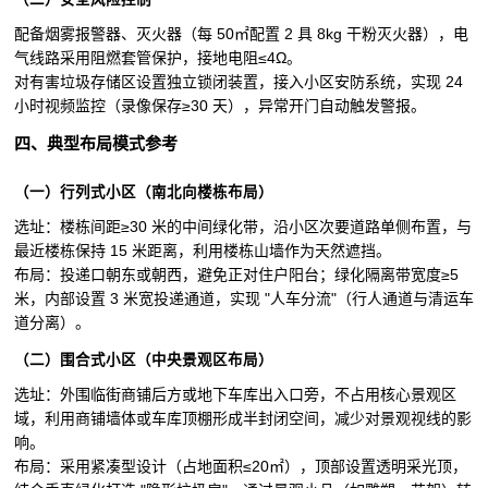
配备烟雾报警器、灭火器（每 50㎡配置 2 具 8kg 干粉灭火器），电
气线路采用阻燃套管保护，接地电阻≤4Ω。
对有害垃圾存储区设置独立锁闭装置，接入小区安防系统，实现 24
小时视频监控（录像保存≥30 天），异常开门自动触发警报。
四、典型布局模式参考
（一）行列式小区（南北向楼栋布局）
选址：楼栋间距≥30 米的中间绿化带，沿小区次要道路单侧布置，与
最近楼栋保持 15 米距离，利用楼栋山墙作为天然遮挡。
布局：投递口朝东或朝西，避免正对住户阳台；绿化隔离带宽度≥5
米，内部设置 3 米宽投递通道，实现 "人车分流"（行人通道与清运车
道分离）。
（二）围合式小区（中央景观区布局）
选址：外围临街商铺后方或地下车库出入口旁，不占用核心景观区
域，利用商铺墙体或车库顶棚形成半封闭空间，减少对景观视线的影
响。
布局：采用紧凑型设计（占地面积≤20㎡），顶部设置透明采光顶，