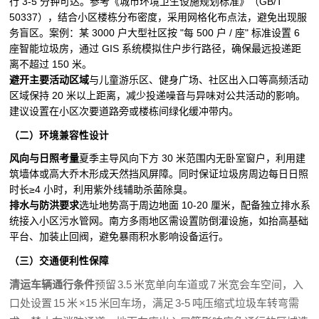
行 3-5 分钟可达。参考《城市环境卫生设施规划标准》（GB/T
50337），结合小区楼栋分布密度，采用网格化布点法，避免出现服
务盲区。
案例：某 3000 户大型社区按 "每 500 户 / 座" 标准设置 6
座智能垃圾房，通过 GIS 系统模拟住户步行路径，确保最远投递距
离不超过 150 米。
避开主要活动区域
与儿童游乐区、健身广场、社区出入口等高频活动
区域保持 20 米以上距离，减少投递噪音与异味对公共活动的影响。
建议设置在小区次要道路旁或楼栋间绿化缓冲带内。
（二）环境兼容性设计
风向与日照考量
夏季主导风向下方 30 米范围内无卧室窗户，利用建
筑墙体或高大乔木形成天然挡风屏障。同时保证垃圾房周边每日日照
时长≥4 小时，利用紫外线辅助杀菌除臭。
排水与防洪要求
选址地势高于周边地面 10-20 厘米，配备独立排水系
统接入小区污水管网。南方多雨地区需设置防倒灌设施，如抬高基础
平台、加装止回阀，避免暴雨积水影响设备运行。
（三）交通便利性保障
清运车辆通行条件
预留 3.5 米宽单向车道或 7 米宽会车空间，入
口处设置 15 米 ×15 米回车场，满足 3-5 吨压缩式垃圾车转弯需