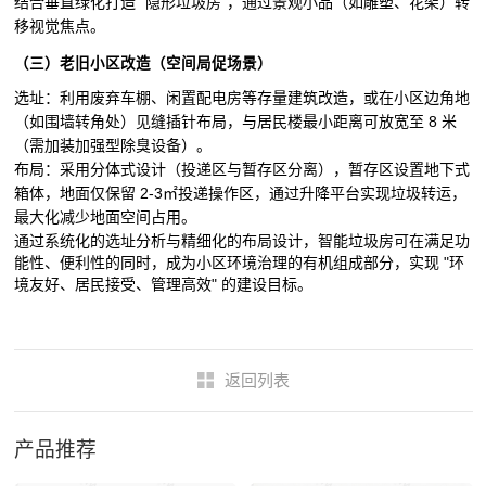
结合垂直绿化打造 "隐形垃圾房"，通过景观小品（如雕塑、花架）转
移视觉焦点。
（三）老旧小区改造（空间局促场景）
选址：利用废弃车棚、闲置配电房等存量建筑改造，或在小区边角地
（如围墙转角处）见缝插针布局，与居民楼最小距离可放宽至 8 米
（需加装加强型除臭设备）。
布局：采用分体式设计（投递区与暂存区分离），暂存区设置地下式
箱体，地面仅保留 2-3㎡投递操作区，通过升降平台实现垃圾转运，
最大化减少地面空间占用。
通过系统化的选址分析与精细化的布局设计，智能垃圾房可在满足功
能性、便利性的同时，成为小区环境治理的有机组成部分，实现 "环
境友好、居民接受、管理高效" 的建设目标。
返回列表
产品推荐