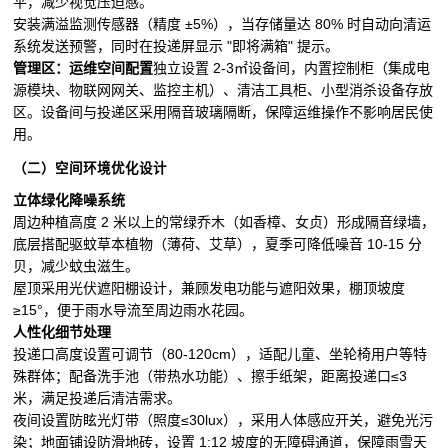
平，减少视觉压迫感。
安装满溢监测传感器（精度 ±5%），当存储量达 80% 时自动向清运
系统发送预警，同时在投递屏显示 "即将满箱" 提示。
管理区：运维空间配置
独立设置 2-3㎡设备间，内置控制柜（集成电
源模块、物联网网关、监控主机）、清洁工具柜、小型消杀设备存放
区。设备间与投递区采用隔音玻璃隔断，保障运维操作不影响居民使
用。
（二）空间环境优化设计
立体绿化降噪系统
周边种植高度 2 米以上的常绿乔木（如香樟、女贞）形成隔音绿墙，
底层搭配驱蚊草本植物（薄荷、艾草），夏季可降低噪音 10-15 分
贝，减少蚊虫滋生。
屋顶采用光伏遮阳棚设计，兼顾发电功能与遮阳效果，棚顶坡度
≥15°，便于雨水导流至周边雨水花园。
人性化细节处理
投递口高度设置可调节（80-120cm），适配儿童、坐轮椅用户等特
殊群体；配备洗手池（带热水功能）、擦手纸架，距离投递口≤3
米，满足投递后清洁需求。
夜间设置防眩光灯带（照度≤30lux），采用人体感应开关，避免光污
染；地面铺设防滑地砖，设置 1:12 坡度的无障碍通道，保障雨雪天