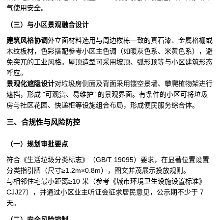
气使用安全。
（三）与小区景观融合设计
建筑风格协调
外立面材料选用与周边楼栋一致的真石漆、金属格栅或
木纹板材，色彩搭配参考小区主色调（如暖灰色系、米黄色系），避
免突兀的工业风格。屋顶造型可采用坡顶、弧形顶等与小区建筑形态
呼应。
景观化遮隐设计
对垃圾房侧面及背面采用镂空景墙、攀爬植物架进行
遮挡，形成 "可观赏、易维护" 的景观界面。有条件的小区可将垃圾
房与社区花园、快递柜等设施组合布局，形成便民服务综合体。
三、合规性与风险防控
（一）规划审批要点
符合《生活垃圾分类标志》（GB/T 19095）要求，在显著位置设置
分类指引牌（尺寸≥1.2m×0.8m），图文并茂展示投放规则。
与相邻住宅最小距离≥10 米（参考《城市环境卫生设施设置标准》
CJJ27），并通过小区业主听证会征求居民意见，公示期不少于 7
天。
（二）安全风险控制