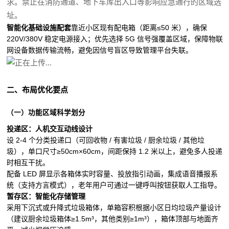
求。禁止在消防通道、地下车库出入口等影响应急通行的区域选
址。
智能化基础设施配套
靠近小区现有配电箱（距离≤50 米），确保
220V/380V 稳定电源接入；优先选择 5G 信号强覆盖区域，保障物联
网设备数据传输流畅，避免因信号盲区导致管理平台失联。
二、布局优化要点
（一）功能区域科学划分
投递区：人机交互动线设计
设 2-4 个分类投递口（可回收物 / 有害垃圾 / 厨余垃圾 / 其他垃
圾），单口尺寸≥50cm×60cm，间距保持 1.2 米以上，避免多人投递
时相互干扰。
配备 LED 屏显示各箱体实时容量、投放指引动画，集成语音播报系
统（支持方言模式），老年用户可通过一键呼叫按钮获取人工指导。
暂存区：智能化存储管理
采用下沉式或升降式垃圾箱体，单箱容积根据小区日均垃圾产量设计
（建议厨余垃圾箱体≥1.5m³，其他类别≥1m³），箱体顶部与地面齐